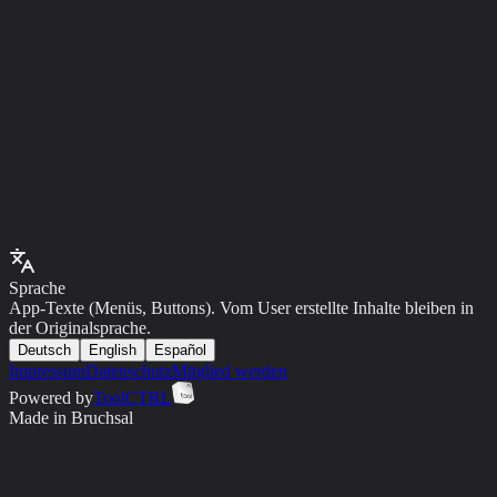
Test
So., 8. Februar 2026 um 16:00
Test
Event
13. IT Meetup Bruchsal
Test
Mi., 12. November 2025 um 17:00
Test
Sprache
App-Texte (Menüs, Buttons). Vom User erstellte Inhalte bleiben in
der Originalsprache.
Deutsch
English
Español
Impressum
Datenschutz
Mitglied werden
Powered by
ToolCTRL
Made in Bruchsal