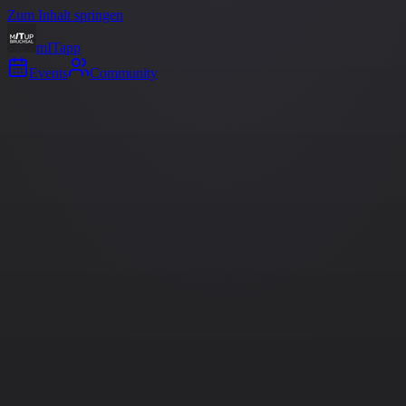
Zum Inhalt springen
m
IT
app
Events
Community
Events
Alle Events der mITup Community